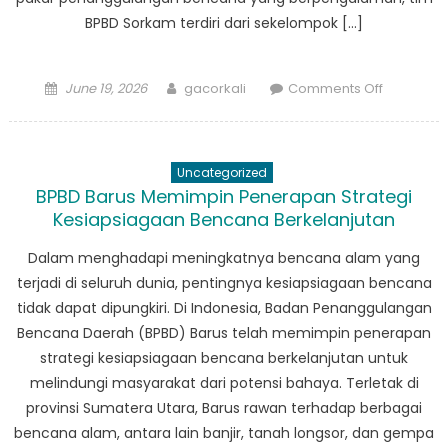
BPBD Sorkam terdiri dari sekelompok […]
Posted
Author
on
June 19, 2026
gacorkali
Comments Off
on
Pahlawan
Lokal:
Temui
Uncategorized
Tim
BPBD Barus Memimpin Penerapan Strategi
di
Kesiapsiagaan Bencana Berkelanjutan
Balik
Upaya
Dalam menghadapi meningkatnya bencana alam yang
BPBD
terjadi di seluruh dunia, pentingnya kesiapsiagaan bencana
Sorkam
tidak dapat dipungkiri. Di Indonesia, Badan Penanggulangan
Bencana Daerah (BPBD) Barus telah memimpin penerapan
strategi kesiapsiagaan bencana berkelanjutan untuk
melindungi masyarakat dari potensi bahaya. Terletak di
provinsi Sumatera Utara, Barus rawan terhadap berbagai
bencana alam, antara lain banjir, tanah longsor, dan gempa