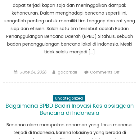
Rentan
dapat terjadi kapan saja dan meninggalkan dampak
kehancuran. Dalam menghadapi bencana seperti ini,
sangatlah penting untuk memiliki tim tanggap darurat yang
siap dan efisien. Salah satu tim tersebut adalah Badan
Penanggulangan Bencana Daerah (BPBD) Sitahuis, sebuah
badan penanggulangan bencana lokal di Indonesia. Meski
tidak selalu menjadi […]
Posted
Author
on
June 24, 2026
gacorkali
Comments Off
on
Di
Balik
Layar
Uncategorized
Bersama
Bagaimana BPBD Badiri Inovasi Kesiapsiagaan
BPBD
Bencana di Indonesia
Sitahuis:
Pahlawa
Bencana alam merupakan ancaman yang terus menerus
Tanpa
terjadi di Indonesia, karena lokasinya yang berada di
Tanda