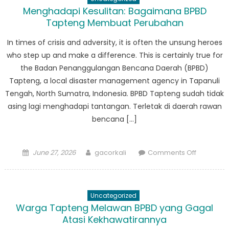
bersama
Menghadapi Kesulitan: Bagaimana BPBD
BPBD
Tapteng Membuat Perubahan
Tapanuli
Tengah:
In times of crisis and adversity, it is often the unsung heroes
Sehari
who step up and make a difference. This is certainly true for
dalam
the Badan Penanggulangan Bencana Daerah (BPBD)
Kehidupa
Tapteng, a local disaster management agency in Tapanuli
Tim
Tengah, North Sumatra, Indonesia. BPBD Tapteng sudah tidak
Tanggap
asing lagi menghadapi tantangan. Terletak di daerah rawan
Bencana
bencana […]
Posted
Author
on
June 27, 2026
gacorkali
Comments Off
on
Menghad
Kesulitan:
Bagaima
Uncategorized
BPBD
Warga Tapteng Melawan BPBD yang Gagal
Tapteng
Atasi Kekhawatirannya
Membuat