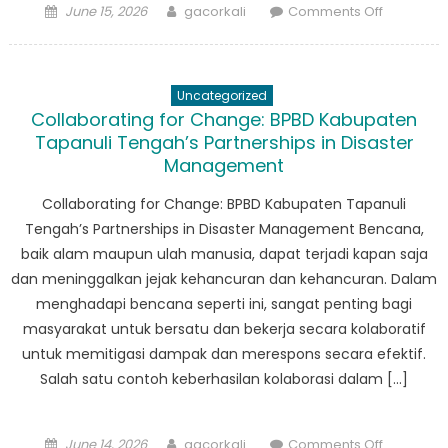
Posted
Author
on
June 15, 2026
gacorkali
Comments Off
on
Behind
the
Scenes:
Uncategorized
The
Collaborating for Change: BPBD Kabupaten
Daily
Tapanuli Tengah’s Partnerships in Disaster
Operatio
Management
of
BPBD
Collaborating for Change: BPBD Kabupaten Tapanuli
Sumatera
Tengah’s Partnerships in Disaster Management Bencana,
Utara
baik alam maupun ulah manusia, dapat terjadi kapan saja
Tapteng
dan meninggalkan jejak kehancuran dan kehancuran. Dalam
menghadapi bencana seperti ini, sangat penting bagi
masyarakat untuk bersatu dan bekerja secara kolaboratif
untuk memitigasi dampak dan merespons secara efektif.
Salah satu contoh keberhasilan kolaborasi dalam […]
Posted
Author
on
June 14, 2026
gacorkali
Comments Off