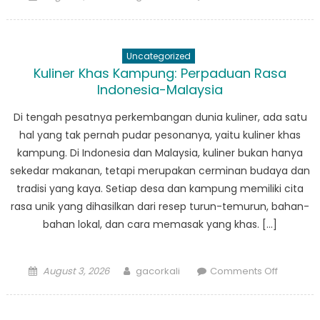
on
Antara
Indonesi
dan
Uncategorized
Malaysia
Kuliner Khas Kampung: Perpaduan Rasa
Persaha
Indonesia-Malaysia
Melalui
Kuliner
Di tengah pesatnya perkembangan dunia kuliner, ada satu
dan
hal yang tak pernah pudar pesonanya, yaitu kuliner khas
Olahrag
kampung. Di Indonesia dan Malaysia, kuliner bukan hanya
sekedar makanan, tetapi merupakan cerminan budaya dan
tradisi yang kaya. Setiap desa dan kampung memiliki cita
rasa unik yang dihasilkan dari resep turun-temurun, bahan-
bahan lokal, dan cara memasak yang khas. […]
Posted
Author
on
August 3, 2026
gacorkali
Comments Off
on
Kuliner
Khas
Kampung