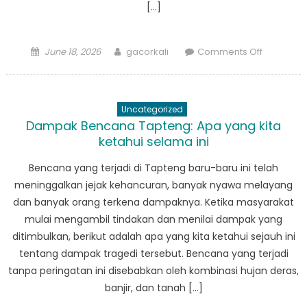
[…]
Posted
Author
on
June 18, 2026
gacorkali
Comments Off
on
BPBD
Barus
Memimpi
Uncategorized
Penerapa
Dampak Bencana Tapteng: Apa yang kita
Strategi
ketahui selama ini
Kesiapsi
Bencana
Bencana yang terjadi di Tapteng baru-baru ini telah
Berkelanj
meninggalkan jejak kehancuran, banyak nyawa melayang
dan banyak orang terkena dampaknya. Ketika masyarakat
mulai mengambil tindakan dan menilai dampak yang
ditimbulkan, berikut adalah apa yang kita ketahui sejauh ini
tentang dampak tragedi tersebut. Bencana yang terjadi
tanpa peringatan ini disebabkan oleh kombinasi hujan deras,
banjir, dan tanah […]