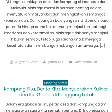
Di tengah kehidupan desa dan kampung di Indonesia dan
Malaysia, olahraga memiliki peranan penting dalam
menyatukan masyarakat dan meningkatkan semangat
kebersamaan. Dari lapangan bola yang ramai dipenuhi para
pemuda hingga arena basket yang menjadi tempat bagi
kreativitas dan keterampilan, olahraga tidak hanya menjadi
hiburan semata, tetapi juga sarana untuk menjaga
kesehatan dan membangun hubungan antarwarga. […]
Posted
Author
on
August 5, 2026
gacorkali
Comments Off
on
Dari
Bola
ke
Uncategorized
Basket:
Kampung Kita, Berita Kita: Menyuarakan Kuliner
Prestasi
dan Isu Global di Panggung Lokal
Olahrag
di
Dalam era globalisasi ini, peran desa dan kampung dalam
Desa
menyuarakan suara kita semakin penting. Di Indonesia dan