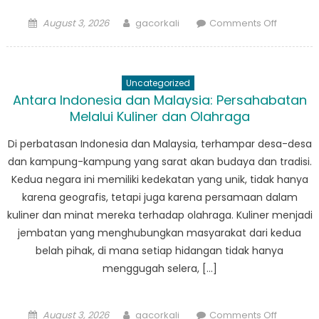
Posted
Author
on
August 3, 2026
gacorkali
Comments Off
on
Mengun
Korupsi:
Kuliner
Uncategorized
Kampun
Antara Indonesia dan Malaysia: Persahabatan
yang
Melalui Kuliner dan Olahraga
Dimanfa
dalam
Di perbatasan Indonesia dan Malaysia, terhampar desa-desa
Berita
dan kampung-kampung yang sarat akan budaya dan tradisi.
Kedua negara ini memiliki kedekatan yang unik, tidak hanya
karena geografis, tetapi juga karena persamaan dalam
kuliner dan minat mereka terhadap olahraga. Kuliner menjadi
jembatan yang menghubungkan masyarakat dari kedua
belah pihak, di mana setiap hidangan tidak hanya
menggugah selera, […]
Posted
Author
on
August 3, 2026
gacorkali
Comments Off