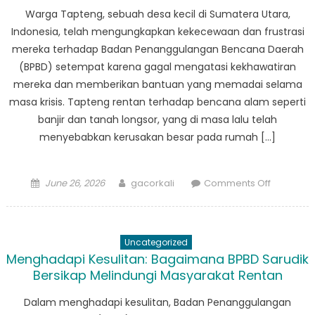
Perubaha
Warga Tapteng, sebuah desa kecil di Sumatera Utara,
Indonesia, telah mengungkapkan kekecewaan dan frustrasi
mereka terhadap Badan Penanggulangan Bencana Daerah
(BPBD) setempat karena gagal mengatasi kekhawatiran
mereka dan memberikan bantuan yang memadai selama
masa krisis. Tapteng rentan terhadap bencana alam seperti
banjir dan tanah longsor, yang di masa lalu telah
menyebabkan kerusakan besar pada rumah […]
Posted
Author
on
June 26, 2026
gacorkali
Comments Off
on
Warga
Tapteng
Melawan
Uncategorized
BPBD
Menghadapi Kesulitan: Bagaimana BPBD Sarudik
yang
Bersikap Melindungi Masyarakat Rentan
Gagal
Atasi
Dalam menghadapi kesulitan, Badan Penanggulangan
Kekhawat