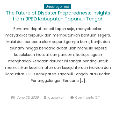
How
Uncategorized
BPBD
The Future of Disaster Preparedness: Insights
Sumater
from BPBD Kabupaten Tapanuli Tengah
Utara
Tapteng
Bencana dapat terjadi kapan saja, menyebabkan
is
masyarakat terpuruk dan membutuhkan bantuan segera.
Improvin
Mulai dari bencana alam seperti gempa bumi, banjir, dan
Disaster
tsunami hingga bencana akibat ulah manusia seperti
Respons
kecelakaan industri dan pandemi, kesiapsiagaan
Strategie
menghadapi keadaan darurat ini sangat penting untuk
memastikan keselamatan dan kesejahteraan individu dan
komunitas. BPBD Kabupaten Tapanuli Tengah, atau Badan
Penanggulangan Bencana […]
Posted
Author
on
June 29, 2026
gacorkali
Comments Off
on
The
Future
of