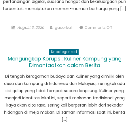
pertandingan digelar, suasana hangat dan kekeluargaan pun
terbentuk, menciptakan momen-momen berharga yang […]
Posted
Author
on
August 3, 2026
gacorkali
Comments Off
on
Bolak-
Balik
Antara
Uncategorized
Bola
Mengungkap Korupsi: Kuliner Kampung yang
dan
Dimanfaatkan dalam Berita
Basket:
Olahrag
Di tengah keragaman budaya dan kuliner yang dimiliki oleh
yang
desa dan kampung di Indonesia dan Malaysia, seringkali ada
Menyatu
sisi gelap yang tidak tampak secara langsung. Kuliner yang
Kampun
menjadi identitas lokal ini, seperti makanan tradisional yang
kaya akan cita rasa, sering kali berperan lebih dari sekadar
hidangan di meja makan. Di zaman informasi saat ini, berita
[…]