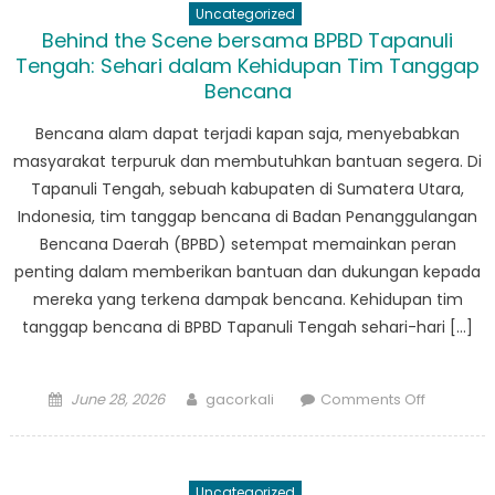
Uncategorized
Disaster
Behind the Scene bersama BPBD Tapanuli
Prepared
Tengah: Sehari dalam Kehidupan Tim Tanggap
Insights
Bencana
from
BPBD
Bencana alam dapat terjadi kapan saja, menyebabkan
Kabupat
masyarakat terpuruk dan membutuhkan bantuan segera. Di
Tapanuli
Tapanuli Tengah, sebuah kabupaten di Sumatera Utara,
Tengah
Indonesia, tim tanggap bencana di Badan Penanggulangan
Bencana Daerah (BPBD) setempat memainkan peran
penting dalam memberikan bantuan dan dukungan kepada
mereka yang terkena dampak bencana. Kehidupan tim
tanggap bencana di BPBD Tapanuli Tengah sehari-hari […]
Posted
Author
on
June 28, 2026
gacorkali
Comments Off
on
Behind
the
Scene
Uncategorized