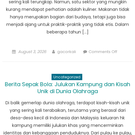
sering kali terungkap. Namun, satu sektor yang mungkin
Panggun
kurang mendapat perhatian adalah kuliner. Makanan tidak
Lokal
hanya merupakan bagian dari budaya, tetapi juga bisa
menjadi ajang untuk praktik-praktik yang tidak etis. Dalam
beberapa tahun […]
Posted
Author
on
August 3, 2026
gacorkali
Comments Off
on
Korupsi
dalam
Kuliner:
Uncategorized
Menelusu
Berita Sepak Bola: Julukan Kampung dan Kisah
Skandal
Unik di Dunia Olahraga
di
Indonesi
Di balik gemerlap dunia olahraga, terdapat kisah-kisah unik
dan
yang sering kali terabaikan, terutama yang berasal dari
Malaysia
desa-desa kecil di Indonesia dan Malaysia. keluaran hk
kampung memiliki julukan khas yang mencerminkan
identitas dan kebanggaan penduduknya. Dari pulau ke pulau,