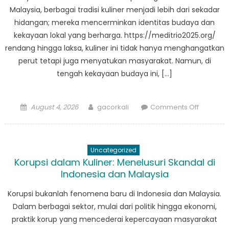
dan
Malaysia, berbagai tradisi kuliner menjadi lebih dari sekadar
Kampun
hidangan; mereka mencerminkan identitas budaya dan
kekayaan lokal yang berharga. https://meditrio2025.org/
rendang hingga laksa, kuliner ini tidak hanya menghangatkan
perut tetapi juga menyatukan masyarakat. Namun, di
tengah kekayaan budaya ini, […]
Posted
Author
on
August 4, 2026
gacorkali
Comments Off
on
Kampun
Kita,
Berita
Uncategorized
Kita:
Korupsi dalam Kuliner: Menelusuri Skandal di
Menyuar
Indonesia dan Malaysia
Kuliner
dan
Korupsi bukanlah fenomena baru di Indonesia dan Malaysia.
Isu
Dalam berbagai sektor, mulai dari politik hingga ekonomi,
Global
praktik korup yang mencederai kepercayaan masyarakat
di