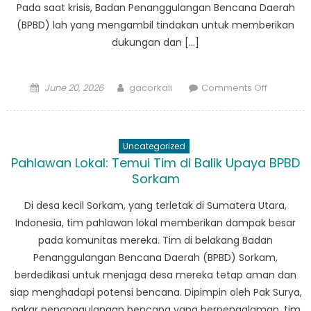
Pada saat krisis, Badan Penanggulangan Bencana Daerah
(BPBD) lah yang mengambil tindakan untuk memberikan
dukungan dan […]
Posted
Author
on
June 20, 2026
gacorkali
Comments Off
on
Pahlawa
Tanpa
Tanda
Uncategorized
Jasa
Pahlawan Lokal: Temui Tim di Balik Upaya BPBD
Manduam
Sorkam
Peran
Penting
Di desa kecil Sorkam, yang terletak di Sumatera Utara,
BPBD
Indonesia, tim pahlawan lokal memberikan dampak besar
dalam
pada komunitas mereka. Tim di belakang Badan
Penangg
Penanggulangan Bencana Daerah (BPBD) Sorkam,
Bencana
berdedikasi untuk menjaga desa mereka tetap aman dan
siap menghadapi potensi bencana. Dipimpin oleh Pak Surya,
pakar penanggulangan bencana yang berpengalaman, tim