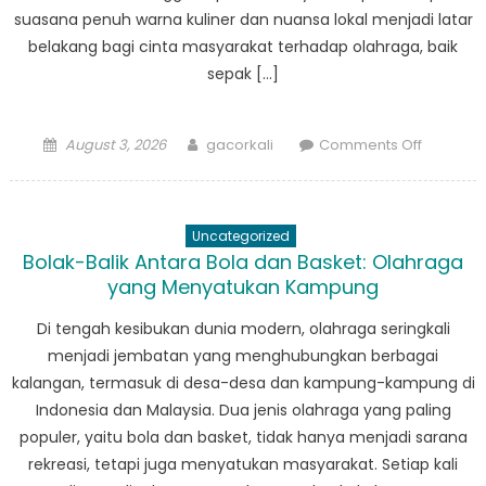
suasana penuh warna kuliner dan nuansa lokal menjadi latar
belakang bagi cinta masyarakat terhadap olahraga, baik
sepak […]
Posted
Author
on
August 3, 2026
gacorkali
Comments Off
on
Berita
Sepak
Bola:
Uncategorized
Julukan
Bolak-Balik Antara Bola dan Basket: Olahraga
Kampun
yang Menyatukan Kampung
dan
Kisah
Di tengah kesibukan dunia modern, olahraga seringkali
Unik
menjadi jembatan yang menghubungkan berbagai
di
kalangan, termasuk di desa-desa dan kampung-kampung di
Dunia
Indonesia dan Malaysia. Dua jenis olahraga yang paling
Olahrag
populer, yaitu bola dan basket, tidak hanya menjadi sarana
rekreasi, tetapi juga menyatukan masyarakat. Setiap kali