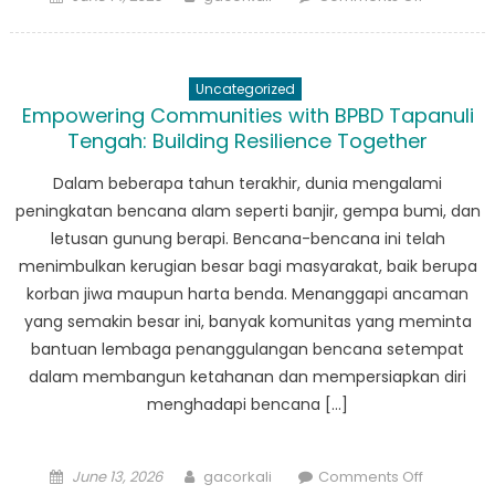
on
Collabora
for
Change:
Uncategorized
BPBD
Empowering Communities with BPBD Tapanuli
Kabupate
Tengah: Building Resilience Together
Tapanuli
Tengah’s
Dalam beberapa tahun terakhir, dunia mengalami
Partnersh
peningkatan bencana alam seperti banjir, gempa bumi, dan
in
letusan gunung berapi. Bencana-bencana ini telah
Disaster
menimbulkan kerugian besar bagi masyarakat, baik berupa
Managem
korban jiwa maupun harta benda. Menanggapi ancaman
yang semakin besar ini, banyak komunitas yang meminta
bantuan lembaga penanggulangan bencana setempat
dalam membangun ketahanan dan mempersiapkan diri
menghadapi bencana […]
Posted
Author
on
June 13, 2026
gacorkali
Comments Off