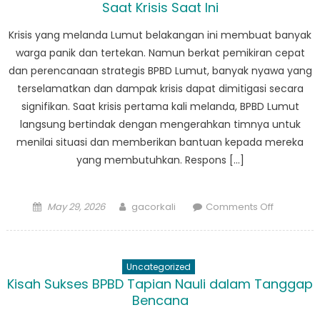
Saat Krisis Saat Ini
Kisah
Keberani
Krisis yang melanda Lumut belakangan ini membuat banyak
dan
warga panik dan tertekan. Namun berkat pemikiran cepat
Ketahana
dan perencanaan strategis BPBD Lumut, banyak nyawa yang
terselamatkan dan dampak krisis dapat dimitigasi secara
signifikan. Saat krisis pertama kali melanda, BPBD Lumut
langsung bertindak dengan mengerahkan timnya untuk
menilai situasi dan memberikan bantuan kepada mereka
yang membutuhkan. Respons […]
Posted
Author
on
May 29, 2026
gacorkali
Comments Off
on
Bagaima
Pemikiran
Cepat
Uncategorized
dan
Kisah Sukses BPBD Tapian Nauli dalam Tanggap
Perencan
Bencana
Strategis