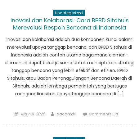
BPBD
Sarudik:
Uncategorized
Melihat
Inovasi dan Kolaborasi: Cara BPBD Sitahuis
Dampakn
Merevolusi Respon Bencana di Indonesia
Terhadap
Pemulihan
Inovasi dan kolaborasi adalah dua komponen kunci dalam
Bencana
merevolusi upaya tanggap bencana, dan BPBD Sitahuis di
Indonesia adalah contoh utama bagaimana elemen-
elemen ini dapat bekerja sama untuk menciptakan strategi
tanggap bencana yang lebih efektif dan efisien. BPBD
Sitahuis, atau Badan Penanggulangan Bencana Daerah di
Sitahuis, adalah lembaga pemerintah yang bertugas
mengoordinasikan upaya tanggap bencana di […]
Posted
Author
on
May 31, 2026
gacorkali
Comments Off
on
Inovasi
dan
Kolaborasi