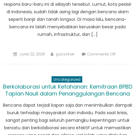
respons baru-baru ini di wilayah tersebut. Lumut, kota pesisir
di Indonesia, sudah tidak asing lagi dengan bencana alam
seperti banjir dan tanah longsor. Di masa lalu, bencana-
bencana ini telah menyebabkan kerusakan besar pada
rumah, infrastruktur, dan […]
Posted
Author
on
June 22, 2026
gacorkali
Comments Off
on
Komitme
BPBD
Lumut
Uncategorized
terhadap
Berkolaborasi untuk Ketahanan: Kemitraan BPBD
Ketahana
Tapian Nauli dalam Penanggulangan Bencana
Masyarak
Terpanca
Bencana dapat terjadi kapan saja dan menimbulkan dampak
dalam
buruk terhadap masyarakat dan individu. Pada saat krisis,
Upaya
sangat penting bagi seluruh pemangku kepentingan untuk
Tanggap
bersatu dan berkolaborasi secara efektif untuk memastikan
Bencana