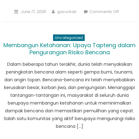
Posted
Author
on
June 17, 2026
gacorkali
Comments Off
on
Dampak
Bencana
Tapteng:
Uncategorized
Apa
Membangun Ketahanan: Upaya Tapteng dalam
yang
Pengurangan Risiko Bencana
kita
ketahui
Dalam beberapa tahun terakhir, dunia telah menyaksikan
selama
peningkatan bencana alam seperti gempa bumi, tsunami,
ini
dan angin topan. Bencana-bencana ini telah menyebabkan
kerusakan besar, korban jiwa, dan pengungsian. Menanggapi
tantangan-tantangan ini, masyarakat di seluruh dunia
berupaya membangun ketahanan untuk meminimalkan
dampak bencana dan memastikan pemulihan yang cepat.
Salah satu komunitas yang aktif berupaya mengurangi risiko
bencana […]