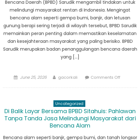
Bencana Daerah (BPBD) Sarudik mengambil tindakan untuk
melindungi masyarakat rentan di Indonesia. Mengingat
bencana alam seperti gempa bumi, banjir, dan letusan
gunung berapi sering terjadi di wilayah tersebut, BPBD Sarudik
memainkan peran penting dalam memastikan keselamatan
dan kesejahteraan masyarakat yang paling berisiko. BPBD
Sarudik merupakan badan penanggulangan bencana daerah
yang […]
Posted
Author
on
June 25, 2026
gacorkali
Comments Off
on
Menghad
Kesulitan:
Bagaima
Uncategorized
BPBD
Di Balik Layar Bersama BPBD Sitahuis: Pahlawan
Sarudik
Tanpa Tanda Jasa Melindungi Masyarakat dari
Bersikap
Bencana Alam
Melindung
Masyarak
Bencana alam seperti banjir, gempa bumi, dan tanah longsor