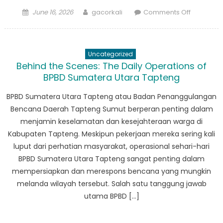
Posted
Author
on
June 16, 2026
gacorkali
Comments Off
on
Membang
Ketahana
Upaya
Uncategorized
Tapteng
Behind the Scenes: The Daily Operations of
dalam
BPBD Sumatera Utara Tapteng
Penguran
Risiko
BPBD Sumatera Utara Tapteng atau Badan Penanggulangan
Bencana
Bencana Daerah Tapteng Sumut berperan penting dalam
menjamin keselamatan dan kesejahteraan warga di
Kabupaten Tapteng. Meskipun pekerjaan mereka sering kali
luput dari perhatian masyarakat, operasional sehari-hari
BPBD Sumatera Utara Tapteng sangat penting dalam
mempersiapkan dan merespons bencana yang mungkin
melanda wilayah tersebut. Salah satu tanggung jawab
utama BPBD […]