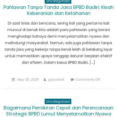
Uncategorized
Cara
Pahlawan Tanpa Tanda Jasa BPBD Badiri: Kisah
BPBD
Keberanian dan Ketahanan
Sitahuis
Merevolus
Di saat krisis dan bencana, sering kali yang pertama kali
Respon
muncul di benak kita adalah para pahlawan yang berani
Bencana
menghadapi bahaya demi menyelamatkan nyawa dan
di
melindungi masyarakat. Namun, ada juga pahlawan tanpa
Indonesia
tanda jasa yang bekerja tanpa kenal lelah di belakang layar
untuk memastikan upaya tanggap darurat berjalan efektif
dan efisien. Dalam kasus BPBD Badiri, […]
Posted
Author
on
May 30, 2026
gacorkali
Comments Off
on
Pahlawan
Tanpa
Tanda
Uncategorized
Jasa
Bagaimana Pemikiran Cepat dan Perencanaan
BPBD
Strategis BPBD Lumut Menyelamatkan Nyawa
Badiri: