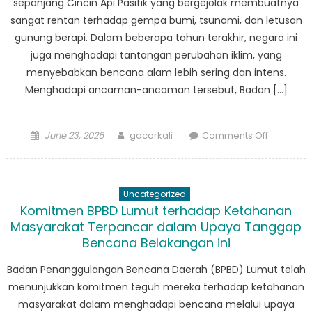
sepanjang Cincin Api Pasifik yang bergejolak membuatnya
Jasa
sangat rentan terhadap gempa bumi, tsunami, dan letusan
Melindung
gunung berapi. Dalam beberapa tahun terakhir, negara ini
Masyarak
juga menghadapi tantangan perubahan iklim, yang
dari
menyebabkan bencana alam lebih sering dan intens.
Bencana
Alam
Menghadapi ancaman-ancaman tersebut, Badan […]
Posted
Author
on
June 23, 2026
gacorkali
Comments Off
on
Bagaima
BPBD
Badiri
Uncategorized
Inovasi
Komitmen BPBD Lumut terhadap Ketahanan
Kesiapsi
Masyarakat Terpancar dalam Upaya Tanggap
Bencana
Bencana Belakangan ini
di
Indonesi
Badan Penanggulangan Bencana Daerah (BPBD) Lumut telah
menunjukkan komitmen teguh mereka terhadap ketahanan
masyarakat dalam menghadapi bencana melalui upaya