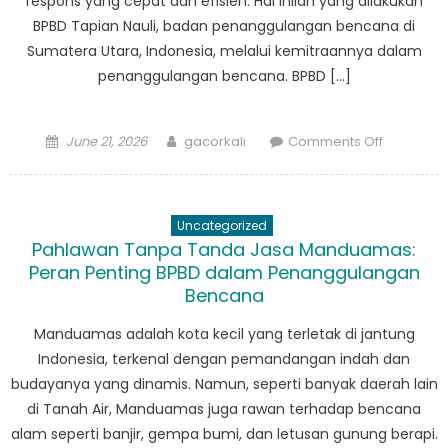
respons yang cepat dan efisien. Hal inilah yang dilakukan
Belakang
BPBD Tapian Nauli, badan penanggulangan bencana di
ini
Sumatera Utara, Indonesia, melalui kemitraannya dalam
penanggulangan bencana. BPBD […]
Posted
Author
on
June 21, 2026
gacorkali
Comments Off
on
Berkolabo
untuk
Ketahana
Uncategorized
Kemitraa
Pahlawan Tanpa Tanda Jasa Manduamas:
BPBD
Peran Penting BPBD dalam Penanggulangan
Tapian
Bencana
Nauli
dalam
Manduamas adalah kota kecil yang terletak di jantung
Penanggu
Indonesia, terkenal dengan pemandangan indah dan
Bencana
budayanya yang dinamis. Namun, seperti banyak daerah lain
di Tanah Air, Manduamas juga rawan terhadap bencana
alam seperti banjir, gempa bumi, dan letusan gunung berapi.