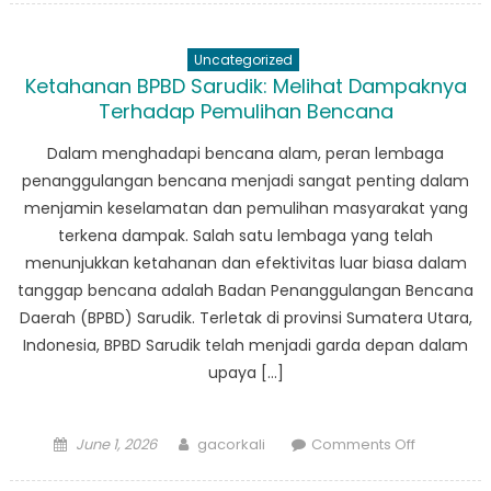
Masyaraka
Peran
Uncategorized
BPBD
Ketahanan BPBD Sarudik: Melihat Dampaknya
Tapteng
Terhadap Pemulihan Bencana
dalam
Penguran
Dalam menghadapi bencana alam, peran lembaga
Resiko
penanggulangan bencana menjadi sangat penting dalam
Bencana
menjamin keselamatan dan pemulihan masyarakat yang
terkena dampak. Salah satu lembaga yang telah
menunjukkan ketahanan dan efektivitas luar biasa dalam
tanggap bencana adalah Badan Penanggulangan Bencana
Daerah (BPBD) Sarudik. Terletak di provinsi Sumatera Utara,
Indonesia, BPBD Sarudik telah menjadi garda depan dalam
upaya […]
Posted
Author
on
June 1, 2026
gacorkali
Comments Off
on
Ketahana