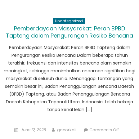
on
Empower
Communit
with
Uncategorized
BPBD
Pemberdayaan Masyarakat: Peran BPBD
Tapanuli
Tapteng dalam Pengurangan Resiko Bencana
Tengah:
Building
Pemberdayaan Masyarakat: Peran BPBD Tapteng dalam
Resilienc
Pengurangan Resiko Bencana Dalam beberapa tahun
Together
terakhir, frekuensi dan intensitas bencana alam semakin
meningkat, sehingga menimbulkan ancaman signifikan bagi
masyarakat di seluruh dunia. Menanggapi tantangan yang
semakin besar ini, Badan Penanggulangan Bencana Daerah
(BPBD) Tapteng, atau Badan Penanggulangan Bencana
Daerah Kabupaten Tapanuli Utara, Indonesia, telah bekerja
tanpa kenal lelah […]
Posted
Author
on
June 12, 2026
gacorkali
Comments Off
on
Pemberd