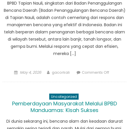
BPBD
BPBD Tapian Nauli, singkatan dari Badan Penanggulangan
Lumut
Bencana Daerah (Badan Penanggulangan Bencana Daerah)
Menyelam
di Tapian Nauli, adalah contoh cemerlang dari respons dan
Nyawa
manajemen bencana yang efektif di Indonesia. Badan ini
Saat
telah berperan dalam penanganan berbagai bencana alam
Krisis
di wilayah tersebut, antara lain banjir, tanah longsor, dan
Saat
gempa bumi. Melalui respons yang cepat dan efisien,
Ini
mereka […]
Posted
Author
on
May 4, 2026
gacorkali
Comments Off
on
Kisah
Sukses
BPBD
Uncategorized
Tapian
Pemberdayaan Masyarakat Melalui BPBD
Nauli
Manduamas: Kisah Sukses
dalam
Tanggap
Di dunia sekarang ini, bencana alam dan keadaan darurat
Bencana
semakin sering terjadi dan parah. Mulai dari gempa bumi,