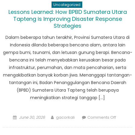
Uncategorized
Perpadu
Lessons Learned: How BPBD Sumatera Utara
Rasa
Tapteng is Improving Disaster Response
Indonesi
Strategies
Malaysia
Dalam beberapa tahun terakhir, Provinsi Sumatera Utara di
Indonesia dilanda beberapa bencana alam, antara lain
gempa bumi, tsunami, dan letusan gunung berapi. Bencana-
bencana ini telah menyebabkan kerusakan besar pada
infrastruktur, perumahan, dan mata pencaharian, serta
mengakibatkan banyak korban jiwa. Menanggapi tantangan-
tantangan ini, Badan Penanggulangan Bencana Daerah
(BPBD) Sumatera Utara Tapteng telah berupaya
meningkatkan strategi tanggap […]
Posted
Author
on
June 30, 2026
gacorkali
Comments Off
on
Lessons
Learned: