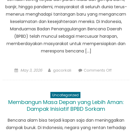
banjir, hingga pandemi, masyarakat di seluruh dunia terus-
menerus menghadapi tantangan baru yang mengancam
keselamatan dan kesejahteraan mereka. Di Indonesia,
Manduamas Badan Penanggulangan Bencana Daerah
(BPBD) telah muncul sebagai mercusuar harapan,
memberdayakan masyarakat untuk mempersiapkan dan
merespons bencana […]
Posted
Author
on
May 3, 2026
gacorkali
Comments Off
on
Pemberda
Masyaraka
Melalui
Uncategorized
BPBD
Membangun Masa Depan yang Lebih Aman:
Manduama
Dampak Inisiatif BPBD Sorkam
Kisah
Sukses
Bencana alam bisa terjadi kapan saja dan meninggalkan
dampak buruk. Di Indonesia, negara yang rentan terhadap