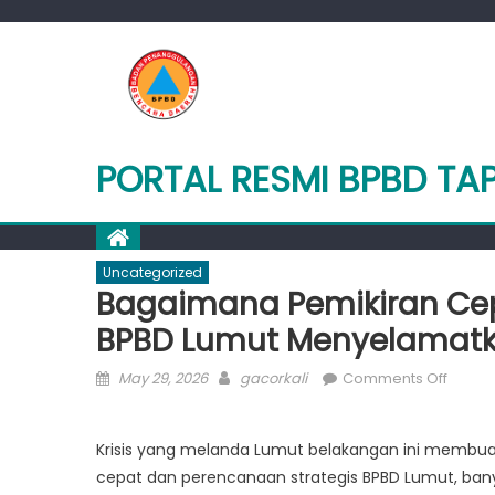
Skip
to
content
PORTAL RESMI BPBD TA
Uncategorized
Bagaimana Pemikiran Cep
BPBD Lumut Menyelamatkan
Posted
Author
on
May 29, 2026
gacorkali
Comments Off
on
Bagai
Pemiki
Krisis yang melanda Lumut belakangan ini membua
Cepat
cepat dan perencanaan strategis BPBD Lumut, ban
dan