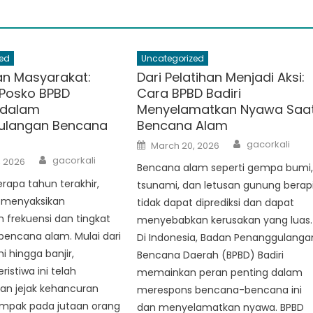
ed
Uncategorized
n Masyarakat:
Dari Pelatihan Menjadi Aksi:
Posko BPBD
Cara BPBD Badiri
 dalam
Menyelamatkan Nyawa Saa
ulangan Bencana
Bencana Alam
Author
Posted
gacorkali
March 20, 2026
on
Author
gacorkali
, 2026
Bencana alam seperti gempa bumi
apa tahun terakhir,
tsunami, dan letusan gunung berap
h menyaksikan
tidak dapat diprediksi dan dapat
 frekuensi dan tingkat
menyebabkan kerusakan yang luas.
bencana alam. Mulai dari
Di Indonesia, Badan Penanggulanga
 hingga banjir,
Bencana Daerah (BPBD) Badiri
ristiwa ini telah
memainkan peran penting dalam
an jejak kehancuran
merespons bencana-bencana ini
mpak pada jutaan orang
dan menyelamatkan nyawa. BPBD