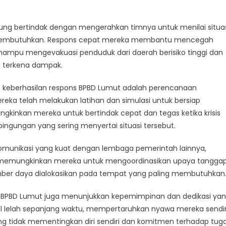
canaan
gis
sung bertindak dengan mengerahkan timnya untuk menilai situa
membutuhkan. Respons cepat mereka membantu mencegah
lamatkan
 mampu mengevakuasi penduduk dari daerah berisiko tinggi dan
a
 terkena dampak.
ap keberhasilan respons BPBD Lumut adalah perencanaan
ereka telah melakukan latihan dan simulasi untuk bersiap
gkinkan mereka untuk bertindak cepat dan tegas ketika krisis
ingungan yang sering menyertai situasi tersebut.
komunikasi yang kuat dengan lembaga pemerintah lainnya,
ni memungkinkan mereka untuk mengoordinasikan upaya tangga
mber daya dialokasikan pada tempat yang paling membutuhkan
s, BPBD Lumut juga menunjukkan kepemimpinan dan dedikasi ya
nal lelah sepanjang waktu, mempertaruhkan nyawa mereka sendir
g tidak mementingkan diri sendiri dan komitmen terhadap tug