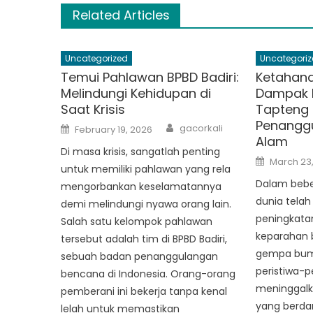
Related Articles
Uncategorized
Uncategoriz
Temui Pahlawan BPBD Badiri:
Ketahana
Melindungi Kehidupan di
Dampak 
Saat Krisis
Tapteng
Penangg
Author
Posted
gacorkali
February 19, 2026
on
Alam
Di masa krisis, sangatlah penting
Posted
March 23
on
untuk memiliki pahlawan yang rela
Dalam beber
mengorbankan keselamatannya
dunia tela
demi melindungi nyawa orang lain.
peningkatan
Salah satu kelompok pahlawan
keparahan 
tersebut adalah tim di BPBD Badiri,
gempa bumi
sebuah badan penanggulangan
peristiwa-pe
bencana di Indonesia. Orang-orang
meninggalk
pemberani ini bekerja tanpa kenal
yang berda
lelah untuk memastikan