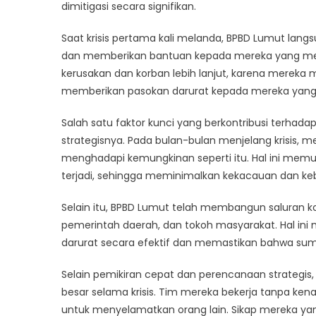
Peren
dimitigasi secara signifikan.
Strate
Saat krisis pertama kali melanda, BPBD Lumut lang
BPBD
Lumut
dan memberikan bantuan kepada mereka yang 
Menye
kerusakan dan korban lebih lanjut, karena mereka
Nyaw
memberikan pasokan darurat kepada mereka yang
Saat
Krisis
Salah satu faktor kunci yang berkontribusi terhad
Saat
strategisnya. Pada bulan-bulan menjelang krisis, m
Ini
menghadapi kemungkinan seperti itu. Hal ini memun
terjadi, sehingga meminimalkan kekacauan dan keb
Selain itu, BPBD Lumut telah membangun saluran 
pemerintah daerah, dan tokoh masyarakat. Hal i
darurat secara efektif dan memastikan bahwa su
Selain pemikiran cepat dan perencanaan strategi
besar selama krisis. Tim mereka bekerja tanpa ke
untuk menyelamatkan orang lain. Sikap mereka yan