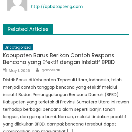
http://bpbdtapteng.com
Related Articles
Uncategorized
Kabupaten Barus Berikan Contoh Respons
Bencana yang Efektif dengan Inisiatif BPBD
Author
Posted
gacorkali
May 1, 2026
on
Distrik Barus di Kabupaten Tapanuli Utara, Indonesia, telah
menjadi contoh tanggap bencana yang efektif melalui
inisiatif Badan Penanggulangan Bencana Daerah (BPBD).
Kabupaten yang terletak di Provinsi Sumatera Utara ini rawan
terhadap berbagai bencana alam seperti banjir, tanah
longsor, dan gempa bumi. Namun, melalui tindakan proaktif
yang dilakukan BPBD, dampak bencana tersebut dapat
diminimalkan dan masyarakat […]