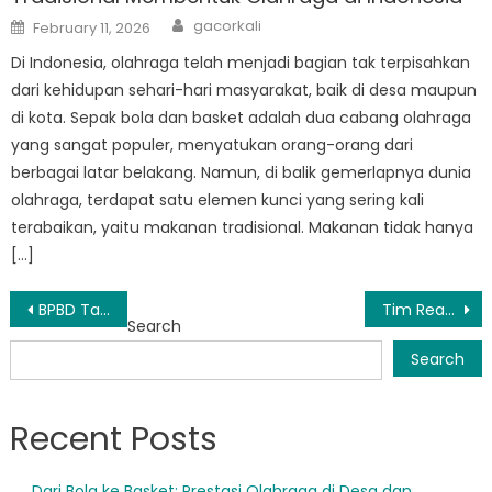
Author
Posted
gacorkali
February 11, 2026
on
Di Indonesia, olahraga telah menjadi bagian tak terpisahkan
dari kehidupan sehari-hari masyarakat, baik di desa maupun
di kota. Sepak bola dan basket adalah dua cabang olahraga
yang sangat populer, menyatukan orang-orang dari
berbagai latar belakang. Namun, di balik gemerlapnya dunia
olahraga, terdapat satu elemen kunci yang sering kali
terabaikan, yaitu makanan tradisional. Makanan tidak hanya
[…]
Post
BPBD Tapteng Mendapat Reaksi dari Masyarakat karena Kurangnya Respon terhadap Bencana Alam
Tim Reaksi Cepat BPBD Tapteng Selamatkan Nyawa di Situasi Krisis
Search
navigation
Search
Recent Posts
Dari Bola ke Basket: Prestasi Olahraga di Desa dan