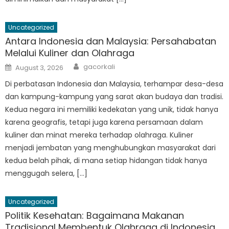
Uncategorized
Antara Indonesia dan Malaysia: Persahabatan
Melalui Kuliner dan Olahraga
Author
Posted
gacorkali
August 3, 2026
on
Di perbatasan Indonesia dan Malaysia, terhampar desa-desa
dan kampung-kampung yang sarat akan budaya dan tradisi.
Kedua negara ini memiliki kedekatan yang unik, tidak hanya
karena geografis, tetapi juga karena persamaan dalam
kuliner dan minat mereka terhadap olahraga. Kuliner
menjadi jembatan yang menghubungkan masyarakat dari
kedua belah pihak, di mana setiap hidangan tidak hanya
menggugah selera, […]
Uncategorized
Politik Kesehatan: Bagaimana Makanan
Tradisional Membentuk Olahraga di Indonesia