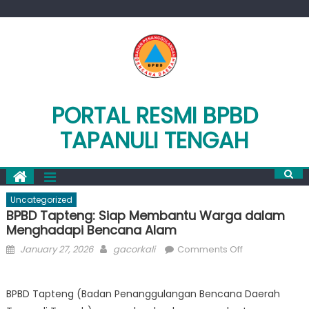
Skip
to
content
PORTAL RESMI BPBD
TAPANULI TENGAH
Uncategorized
BPBD Tapteng: Siap Membantu Warga dalam
Menghadapi Bencana Alam
Posted
Author
on
January 27, 2026
gacorkali
Comments Off
on
BPBD
Tapteng:
BPBD Tapteng (Badan Penanggulangan Bencana Daerah
Siap